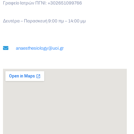
Γραφείο Ιατρών ΠΓΝΙ: +302651099766
Δευτέρα – Παρασκευή 9:00 πμ – 14:00 μμ
anaesthesiology@uoi.gr