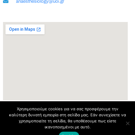
anaesthesiology@uoi.gr
Χρησιμοποιούμε cookies για να σας προσφέρουμε την
καλύτερη δυνατή εμπειρία στη σελίδα μας. Εάν συνεχίσετε να
χρησιμοποιείτε τη σελίδα, θα υποθέσουμε πως είστε
ικανοποιημένοι με αυτό.
©
2022 Κλινική Αναισθησιολογίας και Μετεγχειρητικής Εντατικής Θεραπείας
Πανεπιστημίου Ιωαννίνων – Σχεδιασμός @
it.uoi.gr