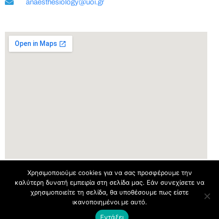
anaesthesiology@uoi.gr
Χρησιμοποιούμε cookies για να σας προσφέρουμε την
καλύτερη δυνατή εμπειρία στη σελίδα μας. Εάν συνεχίσετε να
χρησιμοποιείτε τη σελίδα, θα υποθέσουμε πως είστε
ικανοποιημένοι με αυτό.
©
2022 Κλινική Αναισθησιολογίας και Μετεγχειρητικής Εντατικής Θεραπείας
Πανεπιστημίου Ιωαννίνων – Σχεδιασμός @
it.uoi.gr
Εντάξει