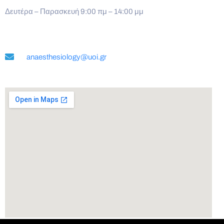
Δευτέρα – Παρασκευή 9:00 πμ – 14:00 μμ
anaesthesiology@uoi.gr